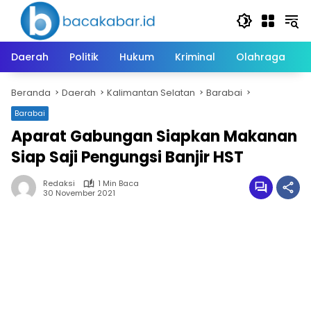
Langsung
ke
konten
Daerah
Politik
Hukum
Kriminal
Olahraga
Beranda
Daerah
Kalimantan Selatan
Barabai
Barabai
Aparat Gabungan Siapkan Makanan
Siap Saji Pengungsi Banjir HST
Redaksi
1 Min Baca
30 November 2021