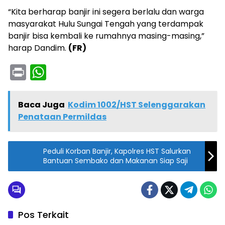
“Kita berharap banjir ini segera berlalu dan warga
masyarakat Hulu Sungai Tengah yang terdampak
banjir bisa kembali ke rumahnya masing-masing,”
harap Dandim.
(FR)
Pr
W
in
h
t
a
Baca Juga
Kodim 1002/HST Selenggarakan
ts
Penataan Permildas
A
p
Peduli Korban Banjir, Kapolres HST Salurkan
Bantuan Sembako dan Makanan Siap Saji
p
Pos Terkait