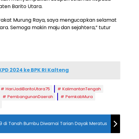
en Barito Utara.
rakat Murung Raya, saya mengucapkan selamat
ara. Semoga makin maju dan sejahtera,” tutur
KPD 2024 ke BPK RI Kalteng
HariJadiBaritoUtara75
KalimantanTengah
PembangunanDaerah
PemkabMura
79 di Tanah Bumbu Diwarnai Tarian Dayak Meratus