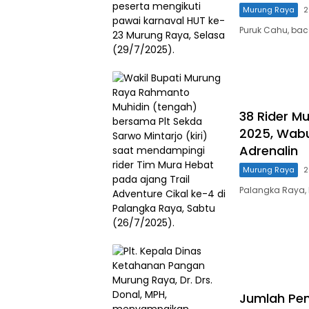
Murung Raya
2
Puruk Cahu, bac
38 Rider M
2025, Wabu
Adrenalin
Murung Raya
2
Palangka Raya, 
Jumlah Pen