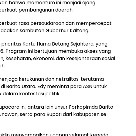
ikan bahwa momentum ini menjadi ajang
erkuat pembangunan daerah.
mperkuat rasa persaudaraan dan mempercepat
bacakan sambutan Gubernur Kalteng.
rioritas Kartu Huma Betang Sejahtera, yang
026. Program ini bertujuan membuka akses yang
, kesehatan, ekonomi, dan kesejahteraan sosial
ah.
enjaga kerukunan dan netralitas, terutama
i Barito Utara. Edy meminta para ASN untuk
 dalam kontestasi politik.
upacara ini, antara lain unsur Forkopimda Barito
 Gunawan, serta para Bupati dari kabupaten se-
hidin menyampaikan ucapan selamat kepada