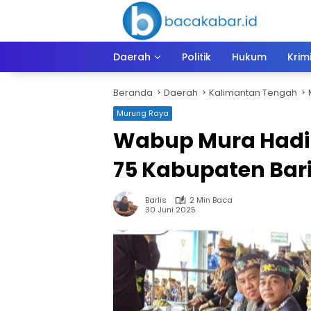
Langsung
ke
konten
Daerah
Politik
Hukum
Krim
Beranda
Daerah
Kalimantan Tengah
Murung Raya
Wabup Mura Hadiri
75 Kabupaten Bari
Barlis
2 Min Baca
30 Juni 2025