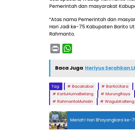
Pemerintah dan masyarakat Kabupat
“Atas nama Pemerintah dan masya
Hari Jadi ke-75 Kabupaten Barito Ut
Rahmanto.
Pr
W
in
h
t
a
Baca Juga
Heriyus Serahkan L
ts
A
Tag:
Bacakabar
BaritoUtara
p
KartuHumaBetang
MurungRaya
RahmantoMuhidin
WagubKalteng
p
Meriah! Hari Bhayangkara ke-