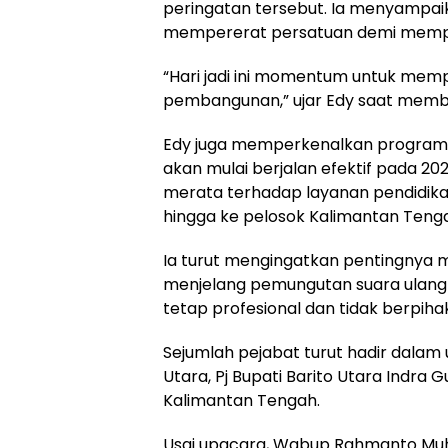
peringatan tersebut. Ia menyampa
mempererat persatuan demi memp
“Hari jadi ini momentum untuk me
pembangunan,” ujar Edy saat mem
Edy juga memperkenalkan program p
akan mulai berjalan efektif pada 2
merata terhadap layanan pendidikan
hingga ke pelosok Kalimantan Teng
Ia turut mengingatkan pentingnya m
menjelang pemungutan suara ulang d
tetap profesional dan tidak berpihak
Sejumlah pejabat turut hadir dalam 
Utara, Pj Bupati Barito Utara Indra
Kalimantan Tengah.
Usai upacara, Wabup Rahmanto Mu