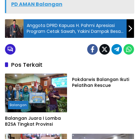
ts
PD AMAN Balangan
A
p
Anggota DPRD Kapuas H. Pahmi Apresiasi
Program Cetak Sawah, Yakini Dampak Besar
p
Penguatan Pertanian
Pos Terkait
Balangan
Pokdarwis Balangan Ikuti
Pelatihan Rescue
Balangan
Balangan Juara I Lomba
B2SA Tingkat Provinsi