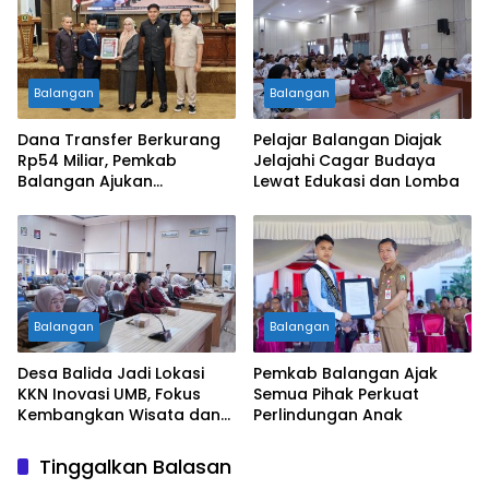
Balangan
Balangan
Dana Transfer Berkurang
Pelajar Balangan Diajak
Rp54 Miliar, Pemkab
Jelajahi Cagar Budaya
Balangan Ajukan
Lewat Edukasi dan Lomba
Perubahan APBD 2026
Balangan
Balangan
Desa Balida Jadi Lokasi
Pemkab Balangan Ajak
KKN Inovasi UMB, Fokus
Semua Pihak Perkuat
Kembangkan Wisata dan
Perlindungan Anak
UMKM
Tinggalkan Balasan