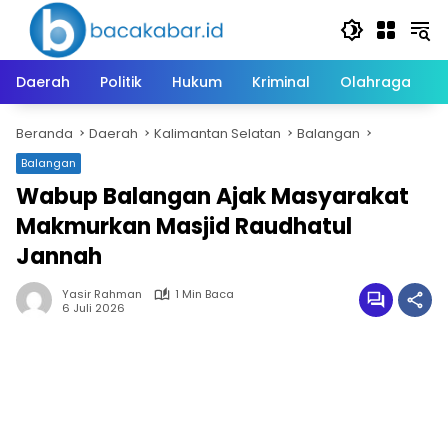
Langsung
ke
konten
Daerah
Politik
Hukum
Kriminal
Olahraga
Beranda
Daerah
Kalimantan Selatan
Balangan
Balangan
Wabup Balangan Ajak Masyarakat
Makmurkan Masjid Raudhatul
Jannah
Yasir Rahman
1 Min Baca
6 Juli 2026