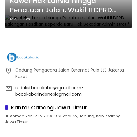
Kawal Hak Lansia hingga
Penataan Jalan, Wakil II DPRD
Balangan Pastikan Raperda Baru
14 April 2026
Tak Sekadar Administratif
Gedung Pengacara Jalan Keramat Pulo Lt3 Jakarta
Pusat
redaksi.bacakabar@gmail.com-
bacakabarindonesiagmail.com
Kantor Cabang Jawa Timur
Jl. Ahmad Yani RT 25 RW 13 Sukopuro, Jabung, Kab. Malang,
Jawa Timur.