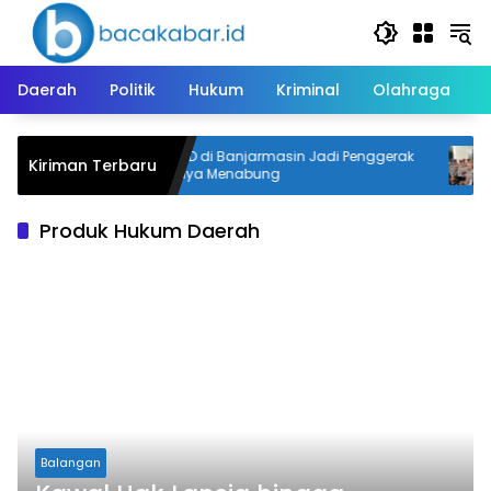
Langsung
ke
konten
Daerah
Politik
Hukum
Kriminal
Olahraga
bakar,
Dua SD di Banjarmasin Jadi Penggerak
Kiriman Terbaru
Budaya Menabung
Produk Hukum Daerah
Balangan