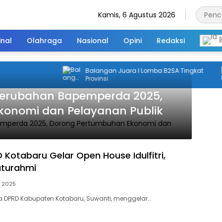
Kamis, 6 Agustus 2026
inal
Olahraga
Nasional
Opini
Redaksi
I
Balangan Juara I Lomba B2SA Tingkat
Provinsi
Perubahan Bapemperda 2025,
onomi dan Pelayanan Publik
 Kotabaru Gelar Open House Idulfitri,
aturahmi
il 2025
a DPRD Kabupaten Kotabaru, Suwanti, menggelar…