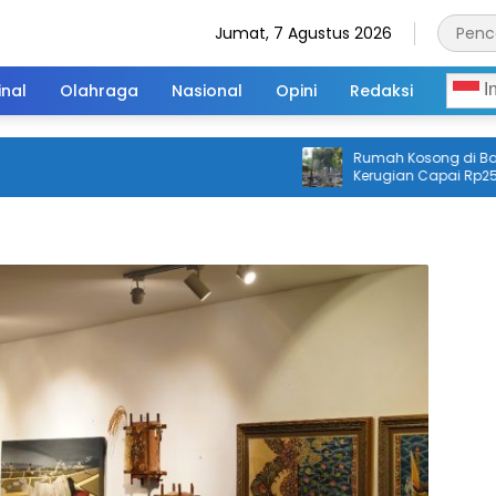
Jumat, 7 Agustus 2026
inal
Olahraga
Nasional
Opini
Redaksi
I
Rumah Kosong di Balang
Kerugian Capai Rp25 Jut