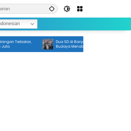
ndonesian
an Terbakar,
Dua SD di Banjarmasin Jadi Penggerak
a
Budaya Menabung