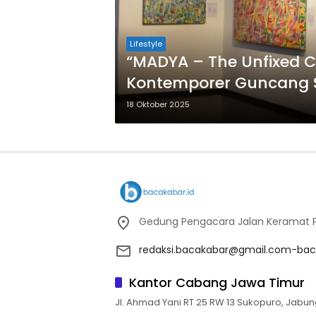
Lifestyle
“MADYA – The Unfixed C
Kontemporer Guncang 
18 Oktober 2025
Gedung Pengacara Jalan Keramat Pu
redaksi.bacakabar@gmail.com-bac
Kantor Cabang Jawa Timur
Jl. Ahmad Yani RT 25 RW 13 Sukopuro, Jabun