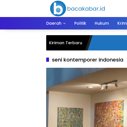
Langsung
ke
konten
Daerah
Politik
Hukum
Krim
Kiriman Terbaru
seni kontemporer indonesia