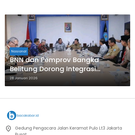
Nasional
BNN dan Pemprov Bangka
Belitung Dorong Integrasi
Kurikulum Anti-Narkoba di
28 Januari 2026
Sekolah
Gedung Pengacara Jalan Keramat Pulo Lt3 Jakarta
Pusat