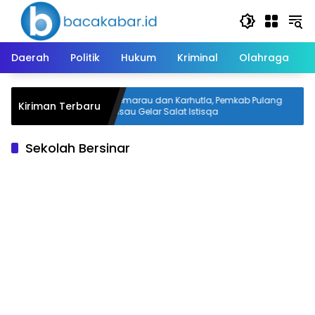
Langsung
ke
konten
Daerah
Politik
Hukum
Kriminal
Olahraga
aun, Warga
Kemarau dan Karhutla, Pemkab Pulang
Kiriman Terbaru
 Karhutla
Pisau Gelar Salat Istisqa
Sekolah Bersinar