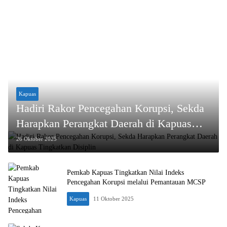
Kapuas
Hadiri Rakor Pencegahan Korupsi, Sekda
Harapkan Perangkat Daerah di Kapuas
Tingkatkan Disiplin
26 Oktober 2025
Pemkab Kapuas Tingkatkan Nilai Indeks
Pencegahan Korupsi melalui Pemantauan MCSP
Kapuas
11 Oktober 2025