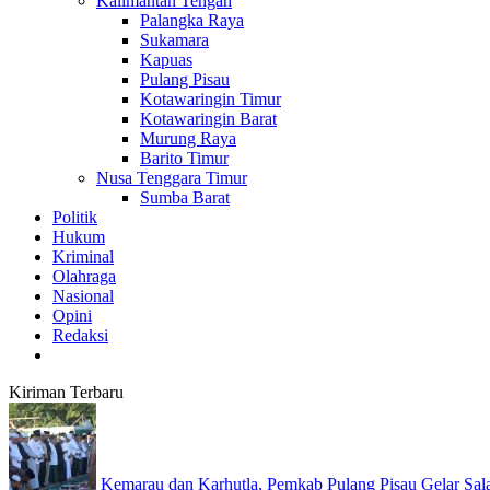
Kalimantan Tengah
Palangka Raya
Sukamara
Kapuas
Pulang Pisau
Kotawaringin Timur
Kotawaringin Barat
Murung Raya
Barito Timur
Nusa Tenggara Timur
Sumba Barat
Politik
Hukum
Kriminal
Olahraga
Nasional
Opini
Redaksi
Kiriman Terbaru
Kemarau dan Karhutla, Pemkab Pulang Pisau Gelar Salat