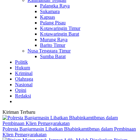
Kalimantan Tengah
Palangka Raya
Sukamara
Kapuas
Pulang Pisau
Kotawaringin Timur
Kotawaringin Barat
Murung Raya
Barito Timur
Nusa Tenggara Timur
Sumba Barat
Politik
Hukum
Kriminal
Olahraga
Nasional
Opini
Redaksi
Kiriman Terbaru
Polresta Banjarmasin Libatkan Bhabinkamtibmas dalam Pembinaan
Klien Pemasyarakatan