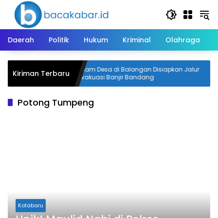
Langsung
ke
konten
Daerah
Politik
Hukum
Kriminal
Olahraga
ngan
Enam Desa di Balangan Disiapkan Jalur
Kiriman Terbaru
eserta
Evakuasi Banjir Bandang
Potong Tumpeng
Kotabaru