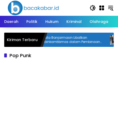
Langsung
ke
konten
Daerah
Politik
Hukum
Kriminal
Olahraga
han APBD
Polresta Banjarmasin Libatkan
Kiriman Terbaru
bangunan
Bhabinkamtibmas dalam Pembinaan
Klien Pemasyarakatan
Pop Punk