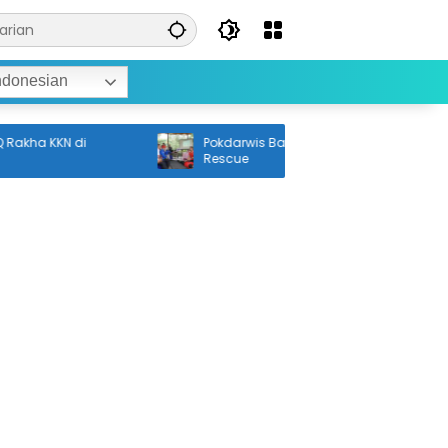
ndonesian
ha KKN di
Pokdarwis Balangan Ikuti Pelatihan
Rescue