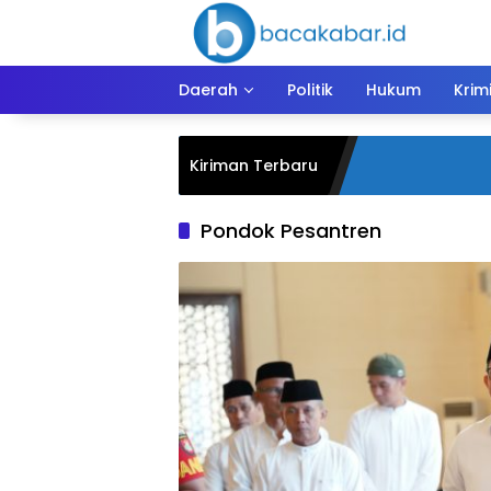
Langsung
ke
konten
Daerah
Politik
Hukum
Krim
Kiriman Terbaru
Pondok Pesantren