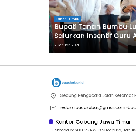
Tanah Bumbu
Bupati Tanah Bumbu Lu
Salurkan Insentif Guru
2 Januari 2026
Gedung Pengacara Jalan Keramat Pu
redaksi.bacakabar@gmail.com-bac
Kantor Cabang Jawa Timur
Jl. Ahmad Yani RT 25 RW 13 Sukopuro, Jabun