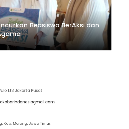
ncurkan Beasiswa BerAksi dan
 Agama
lo Lt3 Jakarta Pusat
akabarindonesiagmail.com
g, Kab. Malang, Jawa Timur.