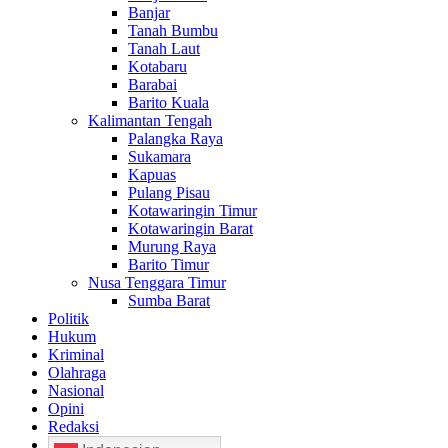
Banjar
Tanah Bumbu
Tanah Laut
Kotabaru
Barabai
Barito Kuala
Kalimantan Tengah
Palangka Raya
Sukamara
Kapuas
Pulang Pisau
Kotawaringin Timur
Kotawaringin Barat
Murung Raya
Barito Timur
Nusa Tenggara Timur
Sumba Barat
Politik
Hukum
Kriminal
Olahraga
Nasional
Opini
Redaksi