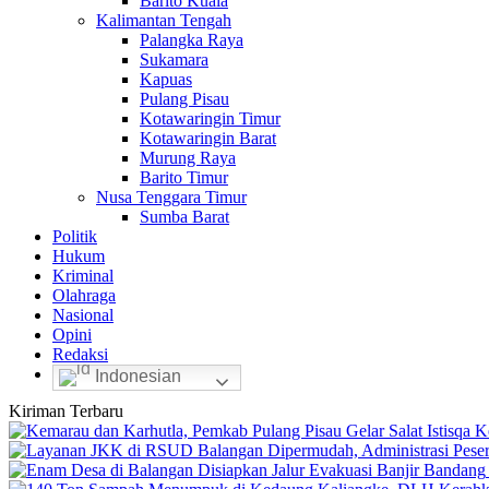
Barito Kuala
Kalimantan Tengah
Palangka Raya
Sukamara
Kapuas
Pulang Pisau
Kotawaringin Timur
Kotawaringin Barat
Murung Raya
Barito Timur
Nusa Tenggara Timur
Sumba Barat
Politik
Hukum
Kriminal
Olahraga
Nasional
Opini
Redaksi
Indonesian
Kiriman Terbaru
K