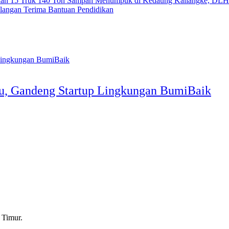
140 Ton Sampah Menumpuk di Kedaung Kaliangke, DLH
alangan Terima Bantuan Pendidikan
u, Gandeng Startup Lingkungan BumiBaik
 Timur.