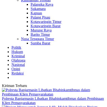
Kalimantan Tengah
Palangka Raya
Sukamara
Kapuas
Pulang Pisau
Kotawaringin Timur
Kotawaringin Barat
Murung Raya
Barito Timur
Nusa Tenggara Timur
Sumba Barat
Politik
Hukum
Kriminal
Olahraga
Nasional
Opini
Redaksi
Kiriman Terbaru
Polresta Banjarmasin Libatkan Bhabinkamtibmas dalam Pembinaan
Klien Pemasyarakatan