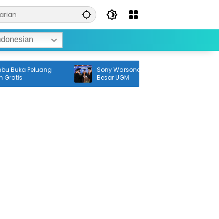
ndonesian
uka Peluang
Sony Warsono Dikukuhkan sebagai Guru
tis
Besar UGM