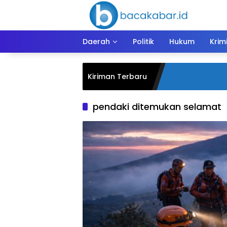
Langsung
ke
konten
Daerah
Politik
Hukum
Krim
Kiriman Terbaru
pendaki ditemukan selamat