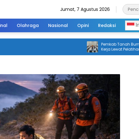
Jumat, 7 Agustus 2026
inal
Olahraga
Nasional
Opini
Redaksi
I
Pemkab Tanah Bumbu B
Kerja Lewat Pelatihan Gra