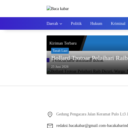
Langsung
ke
konten
Daerah
Politik
Hukum
Kriminal
Kiriman Terbaru
Tanah Laut
Bollard Trotoar Pelaihari Ra
PencurianFasilitasPublik
25 Juni 2026
Gedung Pengacara Jalan Keramat Pulo Lt3 J
redaksi.bacakabar@gmail.com-bacakabarin