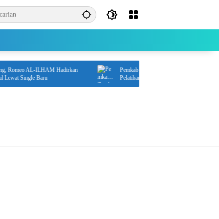
g, Romeo AL-ILHAM Hadirkan
Pemkab Tanah Bumbu Buka Peluang Kerja L
ewat Single Baru
Pelatihan Gratis