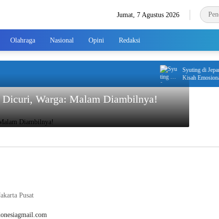
Jumat, 7 Agustus 2026
Olahraga
Nasional
Opini
Redaksi
Syuting di Jepan
Kisah Emosional L
ib Dicuri, Warga: Malam Diambilnya!
akarta Pusat
donesiagmail.com