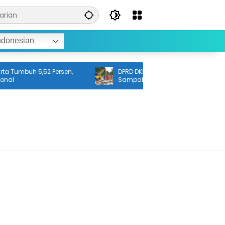
ndonesian
 Tumbuh 5,52 Persen,
DPRD DKI Akan Sisir 200 Vendor Penge
al
Sampah Swasta