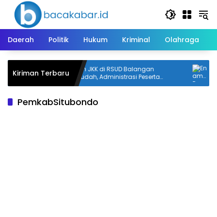
Langsung
ke
konten
Daerah
Politik
Hukum
Kriminal
Olahraga
ulang
Layanan JKK di RSUD Balangan
En
Kiriman Terbaru
Dipermudah, Administrasi Peserta
Ev
Disinkronkan
PemkabSitubondo