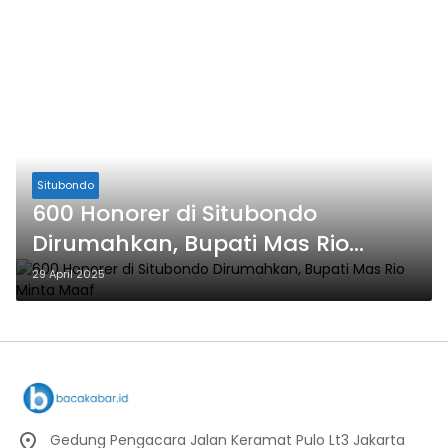
Situbondo
600 Honorer di Situbondo
Dirumahkan, Bupati Mas Rio
Minta Maaf
29 April 2025
Gedung Pengacara Jalan Keramat Pulo Lt3 Jakarta