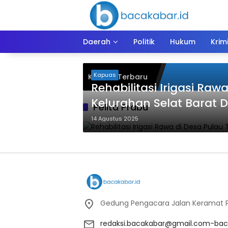
Langsung
ke
konten
Daerah
Politik
Hukum
Krim
Kapuas
Kiriman Terbaru
Rehabilitasi Irigasi Raw
Kelurahan Selat Barat D
Pelita Prabu
14 Agustus 2025
Gedung Pengacara Jalan Keramat Pu
redaksi.bacakabar@gmail.com-bac