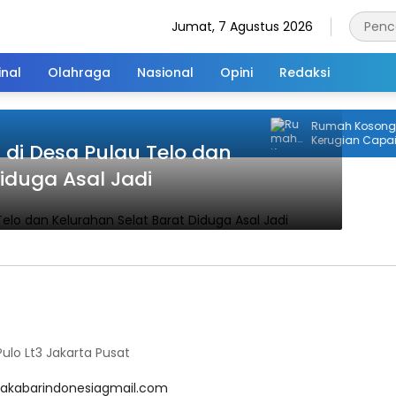
Jumat, 7 Agustus 2026
inal
Olahraga
Nasional
Opini
Redaksi
Rumah Kosong di 
Kerugian Capai R
a di Desa Pulau Telo dan
iduga Asal Jadi
lo Lt3 Jakarta Pusat
akabarindonesiagmail.com