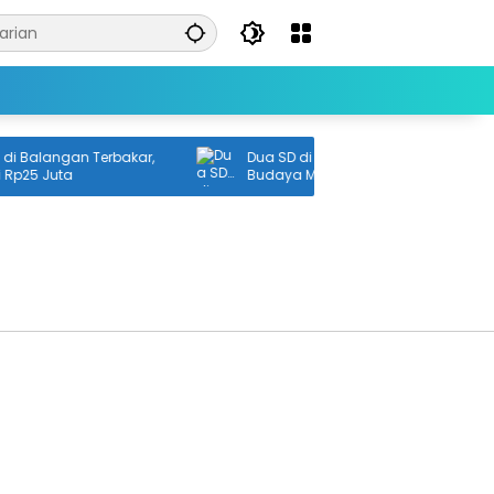
Balangan Terbakar,
Dua SD di Banjarmasin Jadi Penggera
p25 Juta
Budaya Menabung