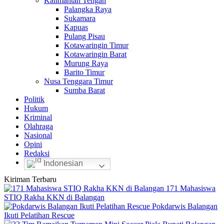
Kalimantan Tengah
Palangka Raya
Sukamara
Kapuas
Pulang Pisau
Kotawaringin Timur
Kotawaringin Barat
Murung Raya
Barito Timur
Nusa Tenggara Timur
Sumba Barat
Politik
Hukum
Kriminal
Olahraga
Nasional
Opini
Redaksi
Indonesian
Kiriman Terbaru
171 Mahasiswa
STIQ Rakha KKN di Balangan
Pokdarwis Balangan
Ikuti Pelatihan Rescue