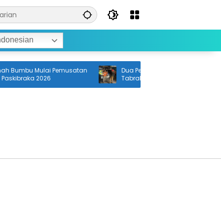
ndonesian
 Bumbu Mulai Pemusatan
Dua Pengendara Motor Tewas Usai
askibraka 2026
Tabrak Tembok di Jalan Palagan