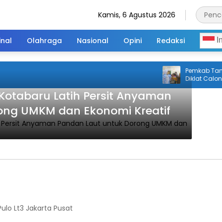
Kamis, 6 Agustus 2026
inal
Olahraga
Nasional
Opini
Redaksi
I
Pemkab Tanah
Diklat Calon P
Kotabaru Latih Persit Anyaman
ong UMKM dan Ekonomi Kreatif
lo Lt3 Jakarta Pusat