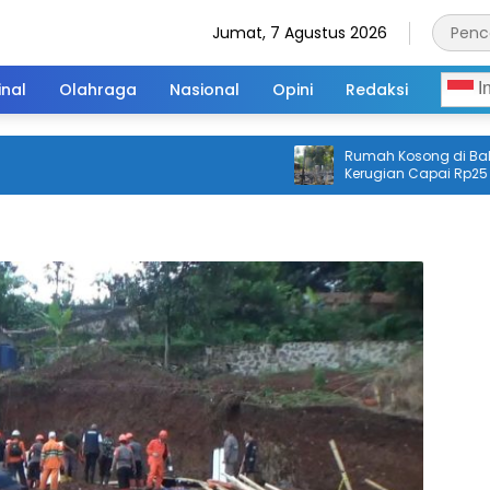
Jumat, 7 Agustus 2026
inal
Olahraga
Nasional
Opini
Redaksi
I
Rumah Kosong di Balanga
Kerugian Capai Rp25 Juta