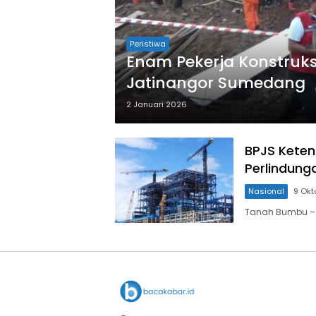
Peristiwa
Enam Pekerja Konstruks
Jatinangor Sumedang
2 Januari 2026
BPJS Keten
Perlindung
Nasional
9 Okt
Tanah Bumbu – 