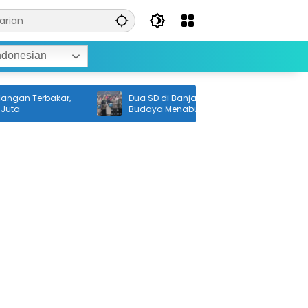
ndonesian
n Terbakar,
Dua SD di Banjarmasin Jadi Penggerak
Budaya Menabung