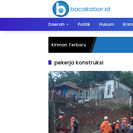
Langsung
ke
konten
Daerah
Politik
Hukum
Krim
Kiriman Terbaru
pekerja konstruksi