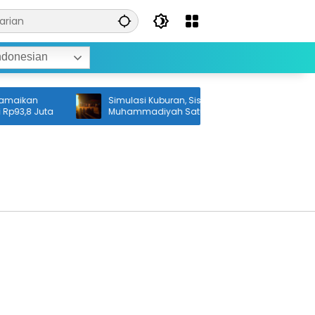
ndonesian
maikan
Simulasi Kuburan, Siswa
93,8 Juta
Muhammadiyah Satui Ikuti Renungan
Malam