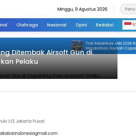
Minggu, 9 Agustus 2026
inal
Olahraga
Nasional
Opini
Redaksi
I
Trail Adventure JAM 2026 Ra
Marabahan, Hadiah Capai Rp
g Ditembak Airsoft Gun di
nkan Pelaku
lo Lt3 Jakarta Pusat
akabarindonesiagmail.com