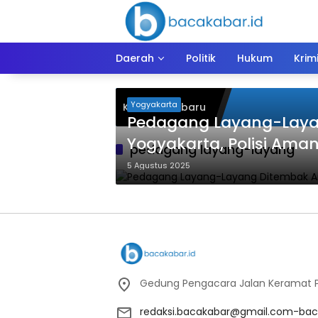
Langsung
ke
konten
Daerah
Politik
Hukum
Krim
Yogyakarta
Kiriman Terbaru
Pedagang Layang-Layan
Yogyakarta, Polisi Ama
pedagang layang-layang
5 Agustus 2025
Gedung Pengacara Jalan Keramat Pu
redaksi.bacakabar@gmail.com-bac