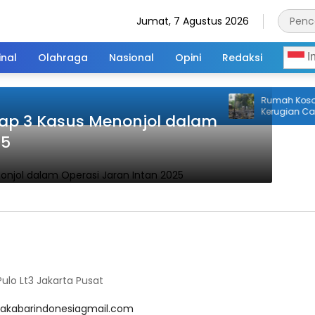
Jumat, 7 Agustus 2026
inal
Olahraga
Nasional
Opini
Redaksi
I
Rumah Kosong 
Kerugian Capai
kap 3 Kasus Menonjol dalam
25
lo Lt3 Jakarta Pusat
akabarindonesiagmail.com