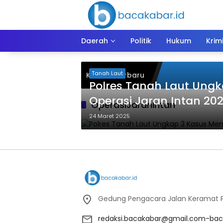
Langsung
ke
konten
Daerah
Politik
Hukum
Krim
Tanah Laut
Kiriman Terbaru
Polres Tanah Laut Ung
Operasi Jaran Intan 20
OperasiJaranIntan
24 Maret 2025
Gedung Pengacara Jalan Keramat Pu
redaksi.bacakabar@gmail.com-bac