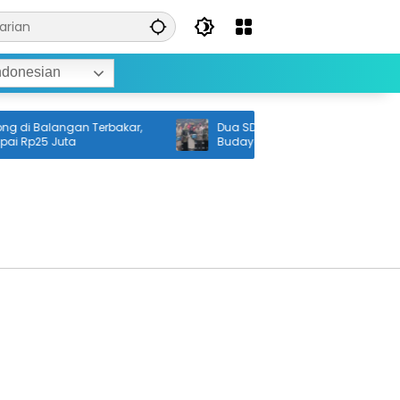
ndonesian
di Balangan Terbakar,
Dua SD di Banjarmasin Jadi Pengge
 Rp25 Juta
Budaya Menabung