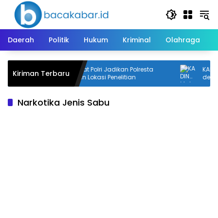
Langsung
ke
konten
Daerah
Politik
Hukum
Kriminal
Olahraga
i
STIK Lemdiklat Polri Jadikan Polresta
KADIN M
Kiriman Terbaru
Banjarmasin Lokasi Penelitian
dengan 
Narkotika Jenis Sabu