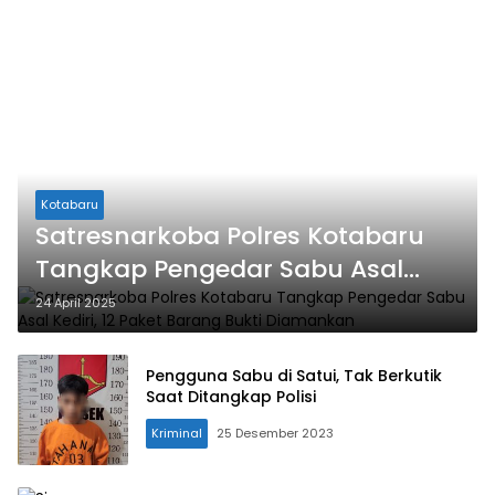
Kotabaru
Satresnarkoba Polres Kotabaru
Tangkap Pengedar Sabu Asal
Kediri, 12 Paket Barang Bukti
24 April 2025
Diamankan
Pengguna Sabu di Satui, Tak Berkutik
Saat Ditangkap Polisi
Kriminal
25 Desember 2023