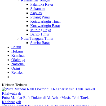
Kalimantan Tengah
Palangka Raya
Sukamara
Kapuas
Pulang Pisau
Kotawaringin Timur
Kotawaringin Barat
Murung Raya
Barito Timur
Nusa Tenggara Timur
Sumba Barat
Politik
Hukum
Kriminal
Olahraga
Nasional
Opini
Redaksi
Kiriman Terbaru
Putra Mandar Raih Doktor di Al-Azhar Mesir, Teliti Tarekat
Khalwatiyah