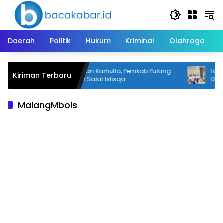
Langsung
ke
konten
Daerah
Politik
Hukum
Kriminal
Olahraga
rga
Kemarau dan Karhutla, Pemkab Pulang
Laya
Kiriman Terbaru
la
Pisau Gelar Salat Istisqa
Diper
Disin
MalangMbois