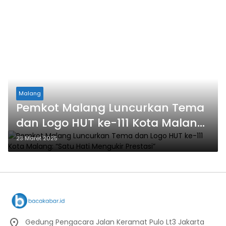
Malang
Pemkot Malang Luncurkan Tema
dan Logo HUT ke-111 Kota Malang:
“Satu Hati Mengukir Prestasi”
23 Maret 2025
Gedung Pengacara Jalan Keramat Pulo Lt3 Jakarta