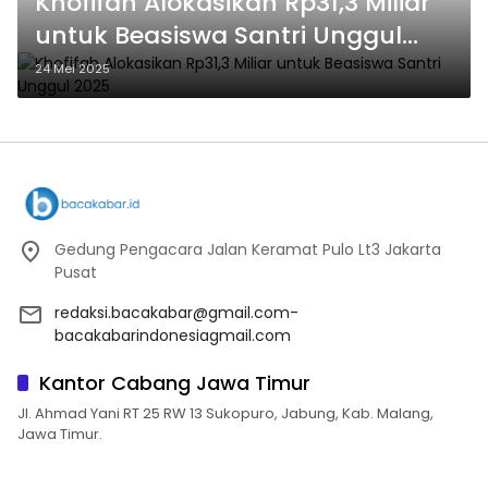
Khofifah Alokasikan Rp31,3 Miliar
untuk Beasiswa Santri Unggul
2025
24 Mei 2025
Gedung Pengacara Jalan Keramat Pulo Lt3 Jakarta
Pusat
redaksi.bacakabar@gmail.com-
bacakabarindonesiagmail.com
Kantor Cabang Jawa Timur
Jl. Ahmad Yani RT 25 RW 13 Sukopuro, Jabung, Kab. Malang,
Jawa Timur.