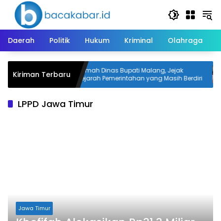
Langsung
ke
konten
Daerah
Politik
Hukum
Kriminal
Olahraga
gan, Pelajar
Rumah Dinas Bupati Malang, Jejak
Kiriman Terbaru
Sejarah Pemerintahan yang Masih Berdiri
LPPD Jawa Timur
Jawa Timur