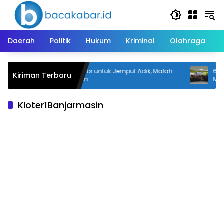
Langsung
ke
konten
Daerah
Politik
Hukum
Kriminal
Olahraga
Pinjam Motor untuk Jemput Adik, Malah
666 Ta
Kiriman Terbaru
n
Digelapkan
Muham
Pendid
Kloter1Banjarmasin