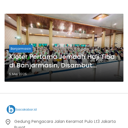
Banjarmasin
Kloter Pertama Jemaah Haji Tiba
di Banjarmasin, Disambut
Langsung Kakanwil Kemenag!
5 Mei 2025
Gedung Pengacara Jalan Keramat Pulo Lt3 Jakarta
Pusat