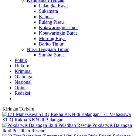
Kalimantan Tengah
Palangka Raya
Sukamara
Kapuas
Pulang Pisau
Kotawaringin Timur
Kotawaringin Barat
Murung Raya
Barito Timur
Nusa Tenggara Timur
Sumba Barat
Politik
Hukum
Kriminal
Olahraga
Nasional
Opini
Redaksi
Kiriman Terbaru
171 Mahasiswa
STIQ Rakha KKN di Balangan
Pokdarwis Balangan
Ikuti Pelatihan Rescue