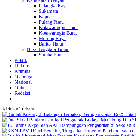
Kalimantan Tengah
Palangka Raya
Sukamara
Kapuas
Pulang Pisau
Kotawaringin Timur
Kotawaringin Barat
Murung Raya
Barito Timur
Nusa Tenggara Timur
Sumba Barat
Politik
Hukum
Kriminal
Olahraga
Nasional
Opini
Redaksi
Kiriman Terbaru
Dua SD