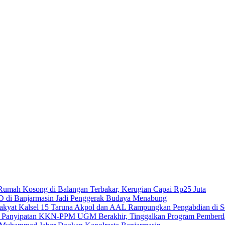
Rumah Kosong di Balangan Terbakar, Kerugian Capai Rp25 Juta
 di Banjarmasin Jadi Penggerak Budaya Menabung
15 Taruna Akpol dan AAL Rampungkan Pengabdian di Se
KKN-PPM UGM Berakhir, Tinggalkan Program Pemberday