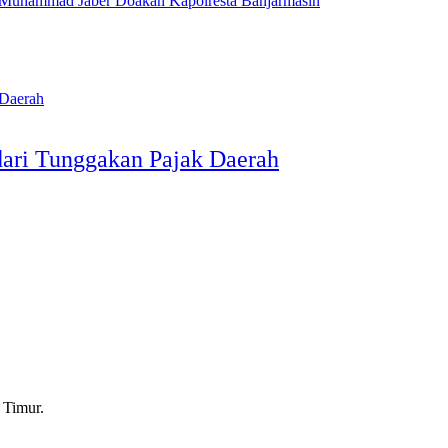
 Muhammad Jaber Doakan Kapolresta Banjarmasin
dari Tunggakan Pajak Daerah
 Timur.