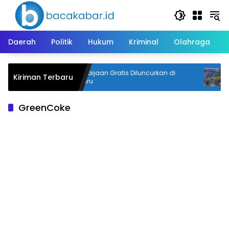
Langsung
ke
konten
Daerah
Politik
Hukum
Kriminal
Olahraga
U
Trans Saijaan Gratis Diluncurkan di
T
Kiriman Terbaru
Kotabaru
M
GreenCoke