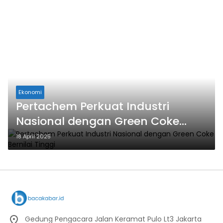
Ekonomi
Pertachem Perkuat Industri
Nasional dengan Green Coke
Bernilai Tinggi
18 April 2025
Gedung Pengacara Jalan Keramat Pulo Lt3 Jakarta