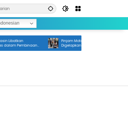
ndonesian
in Libatkan
Pinjam Motor untuk Jemput Adik, Malah
dalam Pembinaan
Digelapkan
tan