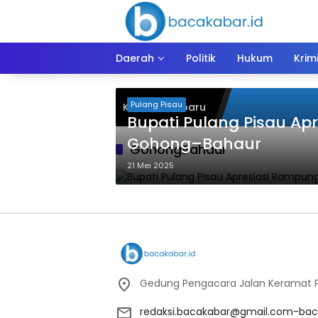
Langsung
ke
konten
Daerah
Politik
Hukum
Krim
Pulang Pisau
Kiriman Terbaru
Bupati Pulang Pisau Ap
Gohong–Bahaur
GohongBahaur
21 Mei 2025
Gedung Pengacara Jalan Keramat Pu
redaksi.bacakabar@gmail.com-bac