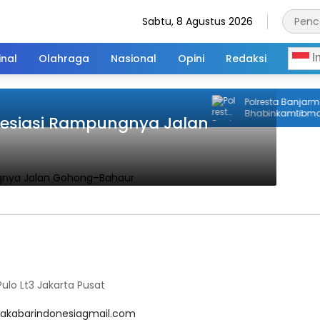
Sabtu, 8 Agustus 2026
inal
Olahraga
Nasional
Opini
Redaksi
I
Polresta Banjarmas
Bhabinkamtibmas 
resiasi Rampungnya Jalan
Klien Pemasyaraka
lo Lt3 Jakarta Pusat
akabarindonesiagmail.com