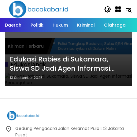
Langsung
ke
konten
Daerah
Politik
Hukum
Kriminal
Olahraga
 Kenalkan Produk
Polisi Tangkap Residivis, Sabu 9,54 Gram
Kiriman Terbaru
 GIIAS 2026
Disembunyikan di Dalam Helm
Edukasi Rabies di Sukamara,
EdukasiAnak
Siswa SD Jadi Agen Informasi
Pencegahan
13 September 2025
Gedung Pengacara Jalan Keramat Pulo Lt3 Jakarta
Pusat