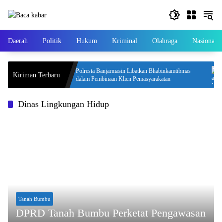
Langsung
ke
konten
Daerah
Politik
Hukum
Kriminal
Olahraga
Nasional
 APBD 2026,
Polresta Banjarmasin Libatkan Bhabinkamtibmas
Kiriman Terbaru
dalam Pembinaan Klien Pemasyarakatan
Dinas Lingkungan Hidup
Tanah Bumbu
DPRD Tanah Bumbu Perketat Pengawasan