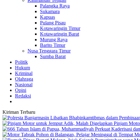
Kalimantan Tengah
Palangka Raya
Sukamara
Kapuas
Pulang Pisau
Kotawaringin Timur
Kotawaringin Barat
Murung Raya
Barito Timur
Nusa Tenggara Timur
Sumba Barat
Politik
Hukum
Kriminal
Olahraga
Nasional
Opini
Redaksi
Kiriman Terbaru
Pinjam Motor
Mo