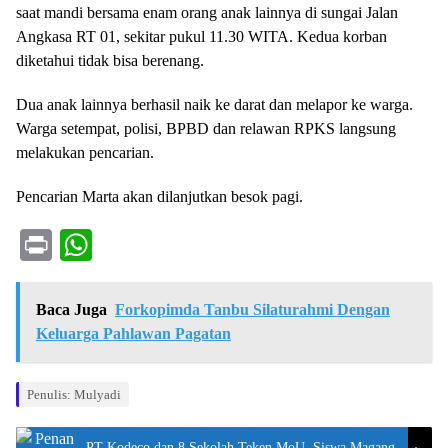
saat mandi bersama enam orang anak lainnya di sungai Jalan
Angkasa RT 01, sekitar pukul 11.30 WITA. Kedua korban
diketahui tidak bisa berenang.
Dua anak lainnya berhasil naik ke darat dan melapor ke warga.
Warga setempat, polisi, BPBD dan relawan RPKS langsung
melakukan pencarian.
Pencarian Marta akan dilanjutkan besok pagi.
Pr
W
in
ha
t
ts
Baca Juga
Forkopimda Tanbu Silaturahmi Dengan
A
Keluarga Pahlawan Pagatan
pp
Penulis: Mulyadi
PT Kodeco dan 8 Sekolah Teken MoU, Siswa Magang