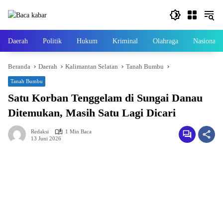
Langsung
ke
konten
Daerah
Politik
Hukum
Kriminal
Olahraga
Nasional
Beranda
Daerah
Kalimantan Selatan
Tanah Bumbu
Tanah Bumbu
Satu Korban Tenggelam di Sungai Danau
Ditemukan, Masih Satu Lagi Dicari
Redaksi
1 Min Baca
13 Juni 2026