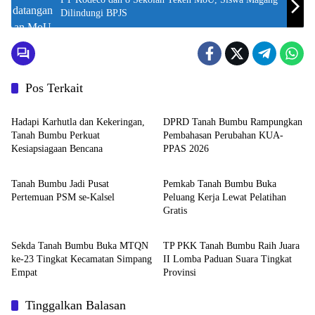
Dilindungi BPJS
Pos Terkait
Tanah Bumbu
Tanah Bumbu
Hadapi Karhutla dan Kekeringan,
DPRD Tanah Bumbu Rampungkan
Tanah Bumbu Perkuat
Pembahasan Perubahan KUA-
Kesiapsiagaan Bencana
PPAS 2026
Tanah Bumbu
Tanah Bumbu
Tanah Bumbu Jadi Pusat
Pemkab Tanah Bumbu Buka
Pertemuan PSM se-Kalsel
Peluang Kerja Lewat Pelatihan
Gratis
Tanah Bumbu
Tanah Bumbu
Sekda Tanah Bumbu Buka MTQN
TP PKK Tanah Bumbu Raih Juara
ke-23 Tingkat Kecamatan Simpang
II Lomba Paduan Suara Tingkat
Empat
Provinsi
Tinggalkan Balasan