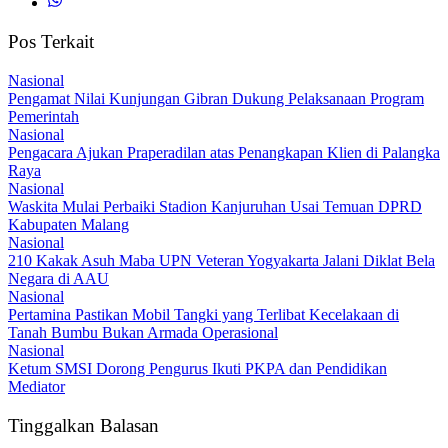
Pos Terkait
Nasional
Pengamat Nilai Kunjungan Gibran Dukung Pelaksanaan Program
Pemerintah
Nasional
Pengacara Ajukan Praperadilan atas Penangkapan Klien di Palangka
Raya
Nasional
Waskita Mulai Perbaiki Stadion Kanjuruhan Usai Temuan DPRD
Kabupaten Malang
Nasional
210 Kakak Asuh Maba UPN Veteran Yogyakarta Jalani Diklat Bela
Negara di AAU
Nasional
Pertamina Pastikan Mobil Tangki yang Terlibat Kecelakaan di
Tanah Bumbu Bukan Armada Operasional
Nasional
Ketum SMSI Dorong Pengurus Ikuti PKPA dan Pendidikan
Mediator
Tinggalkan Balasan