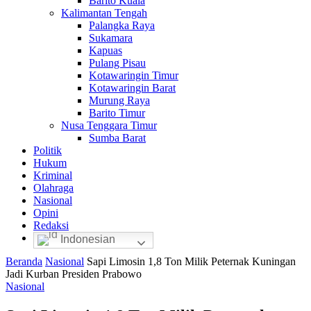
Barito Kuala
Kalimantan Tengah
Palangka Raya
Sukamara
Kapuas
Pulang Pisau
Kotawaringin Timur
Kotawaringin Barat
Murung Raya
Barito Timur
Nusa Tenggara Timur
Sumba Barat
Politik
Hukum
Kriminal
Olahraga
Nasional
Opini
Redaksi
Indonesian
Beranda
Nasional
Sapi Limosin 1,8 Ton Milik Peternak Kuningan
Jadi Kurban Presiden Prabowo
Nasional