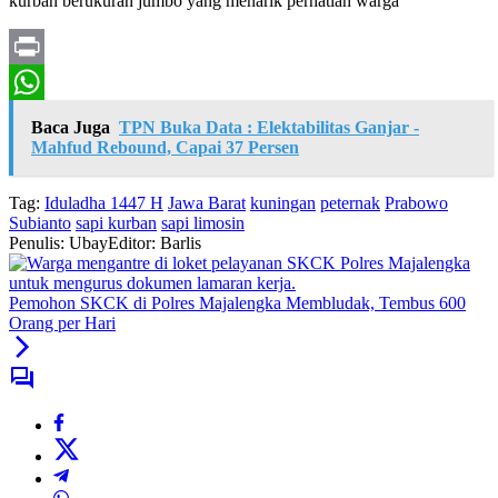
kurban berukuran jumbo yang menarik perhatian warga
Print
WhatsApp
Baca Juga
TPN Buka Data : Elektabilitas Ganjar -
Mahfud Rebound, Capai 37 Persen
Tag:
Iduladha 1447 H
Jawa Barat
kuningan
peternak
Prabowo
Subianto
sapi kurban
sapi limosin
Penulis: Ubay
Editor: Barlis
Pemohon SKCK di Polres Majalengka Membludak, Tembus 600
Orang per Hari