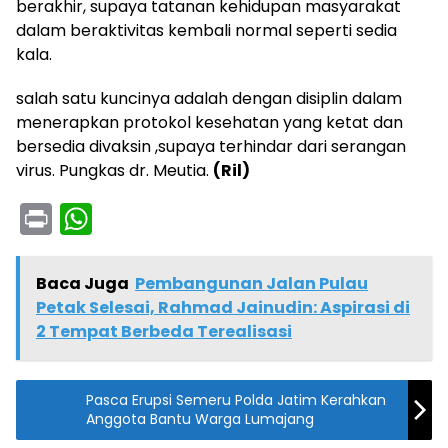
berakhir, supaya tatanan kehidupan masyarakat
dalam beraktivitas kembali normal seperti sedia
kala.
salah satu kuncinya adalah dengan disiplin dalam
menerapkan protokol kesehatan yang ketat dan
bersedia divaksin ,supaya terhindar dari serangan
virus. Pungkas dr. Meutia.
(Ril)
Pr
W
in
h
t
a
Baca Juga
Pembangunan Jalan Pulau
ts
Petak Selesai, Rahmad Jainudin: Aspirasi di
2 Tempat Berbeda Terealisasi
A
p
p
Pasca Erupsi Semeru Polda Jatim Kerahkan
Anggota Bantu Warga Lumajang