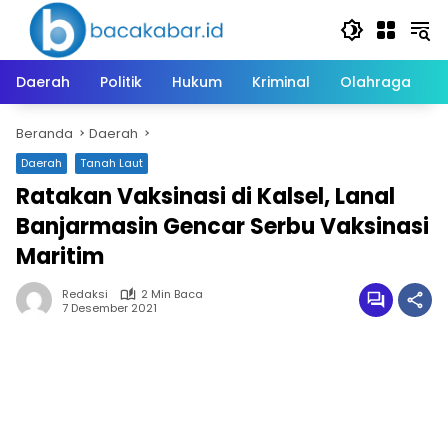
Langsung
ke
konten
Daerah
Politik
Hukum
Kriminal
Olahraga
Beranda
Daerah
Daerah
Tanah Laut
Ratakan Vaksinasi di Kalsel, Lanal
Banjarmasin Gencar Serbu Vaksinasi
Maritim
Redaksi
2 Min Baca
7 Desember 2021