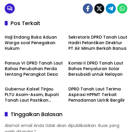
Pos Terkait
Tanah Laut
Tanah Laut
Haji Endang Buka Aduan
Sekretaris DPRD Tanah Laut
Warga soal Penegakan
Hadiri Pelantikan Direktur
Hukum
PT Air Minum Berkah Banua
Tanah Laut
Tanah Laut
Pansus VI DPRD Tanah Laut
Komisi II DPRD Tanah Laut
Bahas Perubahan Perda
Bahas Penyaluran Solar
tentang Perangkat Desa
Bersubsidi untuk Nelayan
Tanah Laut
Tanah Laut
Gubernur Kalsel Tinjau
DPRD Tanah Laut Terima
PLTU Asam-Asam, Bupati
Aspirasi HPPMT Terkait
Tanah Laut Pastikan
Pemadaman Listrik Bergilir
Pemulihan Listrik Terus
Dipercepat
Tinggalkan Balasan
Alamat email Anda tidak akan dipublikasikan.
Ruas yang
wajib ditandai
*