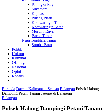
Kalimantan Tengah
Palangka Raya
Sukamara
Kapuas
Pulang Pisau
Kotawaringin Timur
Kotawaringin Barat
Murung Raya
Barito Timur
Nusa Tenggara Timur
Sumba Barat
Politik
Hukum
Kriminal
Olahraga
Nasional
Opini
Redaksi
Beranda
Daerah
Kalimantan Selatan
Balangan
Polsek Halong
Dampingi Petani Tanam Jagung di Balangan
Balangan
Polsek Halong Dampingi Petani Tanam