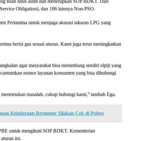
g telah lulus audit dan menerapkan SOP BDKT. Dari
 Service Obligation), dan 106 lainnya Non-PSO.
n Pertamina untuk menjaga akurasi takaran LPG yang
rima berisi gas sesuai aturan. Kami juga terus meningkatkan
ngkalan agar masyarakat bisa menimbang sendiri elpiji yang
mencantumkan nomor layanan konsumen yang bisa dihubungi
u menemukan masalah, cukup hubungi kami,” tambah Ega.
ngan Kendaraan Bermotor Silakan Cek di Polres
 SPBE untuk mengikuti SOP BDKT. Kementerian
aturan ini.