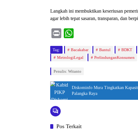
Langkah ini membuktikan keseriusan pemeri
agar lebih tepat sasaran, transparan, dan be
Pr
W
in
ha
Tag:
t
Bacakabar
ts
Bantul
BDKT
MetrologiLegal
PerlindunganKonsumen
A
pp
Penulis: Witanto
Diskominfo Mura Tingkatkan Kapasi
Palangka Raya
Pos Terkait
Bantul
Bantul