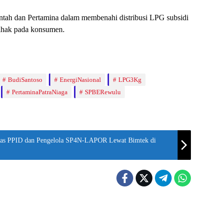
ntah dan Pertamina dalam membenahi distribusi LPG subsidi
rpihak pada konsumen.
BudiSantoso
EnergiNasional
LPG3Kg
PertaminaPatraNiaga
SPBERewulu
tas PPID dan Pengelola SP4N-LAPOR Lewat Bimtek di
Bantul