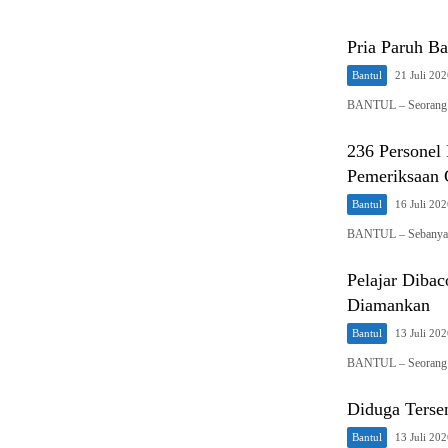
Pria Paruh Ba
Bantul
21 Juli 20
BANTUL – Seorang pr
236 Personel 
Pemeriksaan 
Bantul
16 Juli 20
BANTUL – Sebanyak 
Pelajar Dibac
Diamankan
Bantul
13 Juli 20
BANTUL – Seorang pe
Diduga Terse
Bantul
13 Juli 20