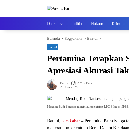
Langsung
ke
konten
Daerah
Politik
Hukum
Kriminal
Beranda
Yogyakarta
Bantul
Bantul
Pertamina Terapkan
Apresiasi Akurasi Tak
Barlis
2 Min Baca
20 Juni 2025
Mendag Budi Santoso meninjau pengisian LPG 3 kg di SPBE 
Bantul,
bacakabar
– Pertamina Patra Niaga t
menerapkan ketentuan Berat Dalam Keadaan