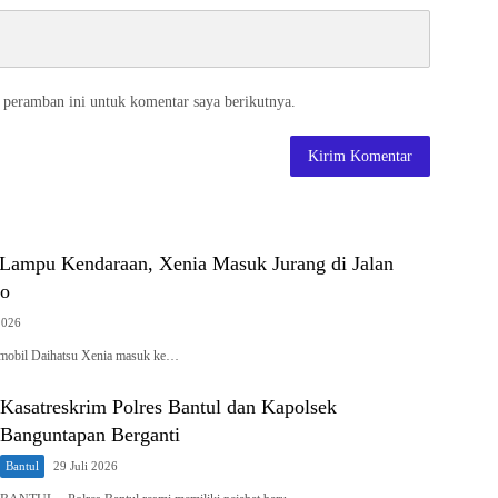
 peramban ini untuk komentar saya berikutnya.
 Lampu Kendaraan, Xenia Masuk Jurang di Jalan
go
2026
obil Daihatsu Xenia masuk ke…
Kasatreskrim Polres Bantul dan Kapolsek
Banguntapan Berganti
Bantul
29 Juli 2026