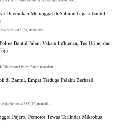
BANTUL – Polres Bantul resmi memiliki pejabat baru…
ya Ditemukan Meninggal di Saluran Irigasi Bantul
26
ia berinisial S (51) ditemukan…
Polres Bantul Jalani Vaksin Influenza, Tes Urine, dan
Gigi
26
236 personel Polres Bantul menjalani…
ok di Bantul, Empat Terduga Pelaku Berhasil
26
lajar berinisial RSP (16) menjadi…
nggol Pajero, Pemotor Tewas Terlindas Mikrobus
26