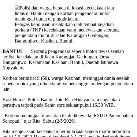
Petugas kepolisian melakukan olah tempat kejadian
perkara (TKP) kecelakaan yang menewaskan seorang
pengendara motor di Jalan Karangjati Gedongan,
Bangunjiwo, Kasihan, Bantul.
BANTUL
— Seorang pengendara sepeda motor tewas setelah
terlibat kecelakaan di Jalan Karangjati Gedongan, Desa
Bangunjiwo, Kecamatan Kasihan, Bantul, Daerah Istimewa
Yogyakarta.
Korban berinisial S (59), warga Kasihan, meninggal dunia setelah
sepeda motor yang dikendarainya bersenggolan dengan pengendara
lain.
Kasi Humas Polres Bantul, Iptu Rita Hidayanto, mengatakan
peristiwa terjadi pada Senin sore sekitar pukul 16.30 WIB.
“Korban meninggal dunia dan telah dibawa ke RSUD Panembahan
Senopati,” ujar Rita, Sabtu (2/5/2026).
Rita menjelaskan kecelakaan bermula saat sepeda motor bernomor
polisi AB-2823-IJ yang dikendarai AA (22) melaju dari arah timur