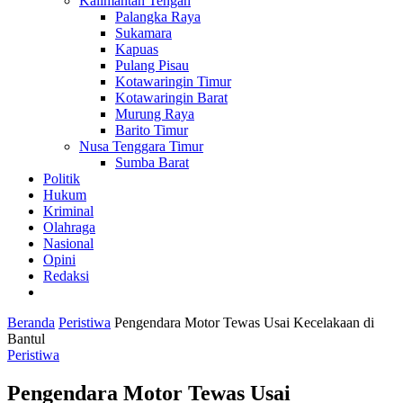
Kalimantan Tengah
Palangka Raya
Sukamara
Kapuas
Pulang Pisau
Kotawaringin Timur
Kotawaringin Barat
Murung Raya
Barito Timur
Nusa Tenggara Timur
Sumba Barat
Politik
Hukum
Kriminal
Olahraga
Nasional
Opini
Redaksi
Beranda
Peristiwa
Pengendara Motor Tewas Usai Kecelakaan di
Bantul
Peristiwa
Pengendara Motor Tewas Usai