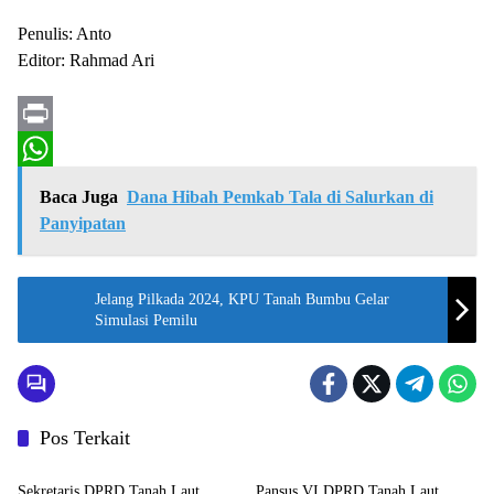
Penulis: Anto
Editor: Rahmad Ari
P
r
W
Baca Juga
Dana Hibah Pemkab Tala di Salurkan di
i
h
Panyipatan
n
a
t
t
Jelang Pilkada 2024, KPU Tanah Bumbu Gelar
Simulasi Pemilu
s
A
p
p
Pos Terkait
Tanah Laut
Tanah Laut
Sekretaris DPRD Tanah Laut
Pansus VI DPRD Tanah Laut