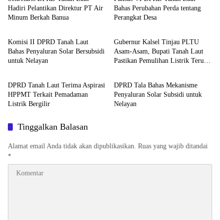
Hadiri Pelantikan Direktur PT Air
Bahas Perubahan Perda tentang
Minum Berkah Banua
Perangkat Desa
Tanah Laut
Tanah Laut
Komisi II DPRD Tanah Laut
Gubernur Kalsel Tinjau PLTU
Bahas Penyaluran Solar Bersubsidi
Asam-Asam, Bupati Tanah Laut
untuk Nelayan
Pastikan Pemulihan Listrik Terus
Tanah Laut
Tanah Laut
Dipercepat
DPRD Tanah Laut Terima Aspirasi
DPRD Tala Bahas Mekanisme
HPPMT Terkait Pemadaman
Penyaluran Solar Subsidi untuk
Listrik Bergilir
Nelayan
Tinggalkan Balasan
Alamat email Anda tidak akan dipublikasikan.
Ruas yang wajib ditandai
*