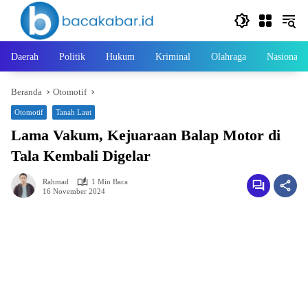
Langsung
ke
konten
Daerah
Politik
Hukum
Kriminal
Olahraga
Nasional
Beranda
Otomotif
Otomotif
Tanah Laut
Lama Vakum, Kejuaraan Balap Motor di
Tala Kembali Digelar
Rahmad
1 Min Baca
16 November 2024