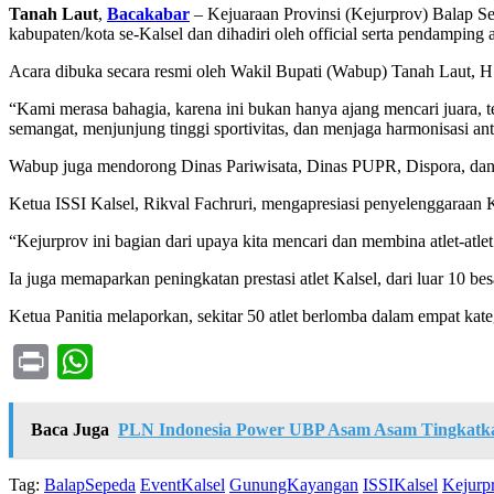
Tanah Laut
,
Bacakabar
– Kejuaraan Provinsi (Kejurprov) Balap Se
kabupaten/kota se-Kalsel dan dihadiri oleh official serta pendamping a
Acara dibuka secara resmi oleh Wakil Bupati (Wabup) Tanah Laut, 
“Kami merasa bahagia, karena ini bukan hanya ajang mencari juara, 
semangat, menjunjung tinggi sportivitas, dan menjaga harmonisasi anta
Wabup juga mendorong Dinas Pariwisata, Dinas PUPR, Dispora, da
Ketua ISSI Kalsel, Rikval Fachruri, mengapresiasi penyelenggaraan
“Kejurprov ini bagian dari upaya kita mencari dan membina atlet-atle
Ia juga memaparkan peningkatan prestasi atlet Kalsel, dari luar 10 b
Ketua Panitia melaporkan, sekitar 50 atlet berlomba dalam empa
Print
WhatsApp
Baca Juga
PLN Indonesia Power UBP Asam Asam Tingkatka
Tag:
BalapSepeda
EventKalsel
GunungKayangan
ISSIKalsel
Kejur