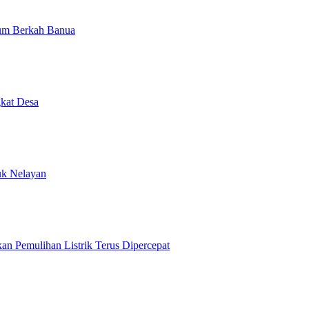
num Berkah Banua
kat Desa
uk Nelayan
n Pemulihan Listrik Terus Dipercepat