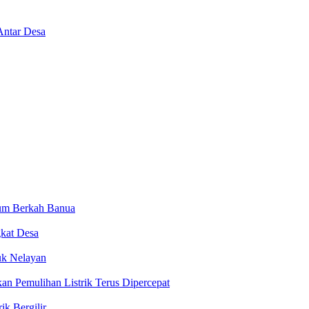
Antar Desa
num Berkah Banua
kat Desa
uk Nelayan
n Pemulihan Listrik Terus Dipercepat
k Bergilir