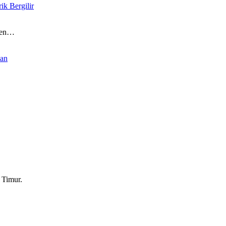
k Bergilir
ten…
yan
 Timur.