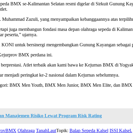
peda BMX se-Kalimantan Selatan resmi digelar di Sirkuit Gunung Kaya
tlet.
H. Muhammad Zazuli, yang menyampaikan kebanggaannya atas terpilih
tetapi juga membangun fondasi masa depan olahraga sepeda di Kalimant
r peserta,” ujarnya.
n KONI untuk bersinergi mengembangkan Gunung Kayangan sebagai pu
 Kejurprov BMX perdana ini.
t berprestasi. Atlet terbaik akan kami bawa ke Kejurnas BMX di Yogyak
esar menjadi peringkat ke-2 nasional dalam Kejurnas sebelumnya.
t kategori: BMX Men Youth, BMX Men Junior, BMX Men Elite, dan BM
n Manajemen Risiko Lewat Program Risk Rating
provBMX
Olahraga
TanahLaut
Topik:
Balap Sepeda Kalsel
ISSI Kalsel.