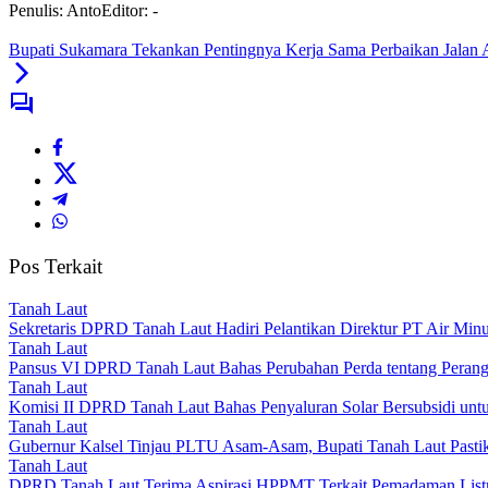
Penulis: Anto
Editor: -
Bupati Sukamara Tekankan Pentingnya Kerja Sama Perbaikan Jalan 
Pos Terkait
Tanah Laut
Sekretaris DPRD Tanah Laut Hadiri Pelantikan Direktur PT Air Mi
Tanah Laut
Pansus VI DPRD Tanah Laut Bahas Perubahan Perda tentang Perang
Tanah Laut
Komisi II DPRD Tanah Laut Bahas Penyaluran Solar Bersubsidi unt
Tanah Laut
Gubernur Kalsel Tinjau PLTU Asam-Asam, Bupati Tanah Laut Pastika
Tanah Laut
DPRD Tanah Laut Terima Aspirasi HPPMT Terkait Pemadaman Listri