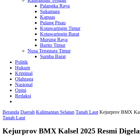
Kalimantan Tengah
Palangka Raya
Sukamara
Kapuas
Pulang Pisau
Kotawaringin Timur
Kotawaringin Barat
Murung Raya
Barito Timur
Nusa Tenggara Timur
Sumba Barat
Politik
Hukum
Kriminal
Olahraga
Nasional
Opini
Redaksi
Beranda
Daerah
Kalimantan Selatan
Tanah Laut
Kejurprov BMX Kalse
Tanah Laut
Kejurprov BMX Kalsel 2025 Resmi Digelar