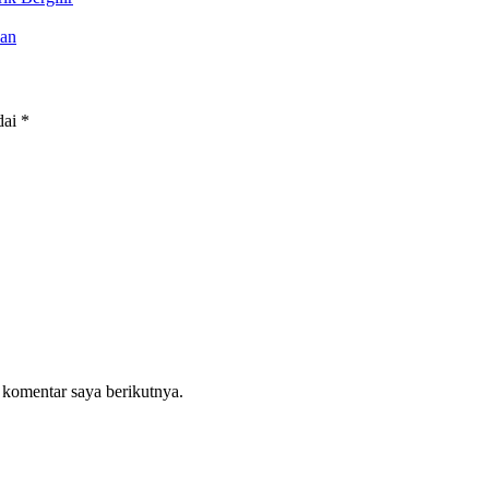
yan
dai
*
 komentar saya berikutnya.