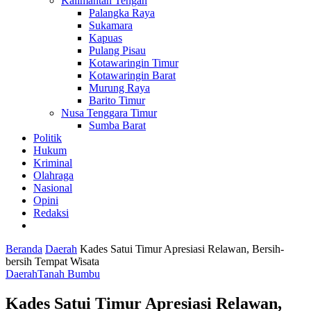
Kalimantan Tengah
Palangka Raya
Sukamara
Kapuas
Pulang Pisau
Kotawaringin Timur
Kotawaringin Barat
Murung Raya
Barito Timur
Nusa Tenggara Timur
Sumba Barat
Politik
Hukum
Kriminal
Olahraga
Nasional
Opini
Redaksi
Beranda
Daerah
Kades Satui Timur Apresiasi Relawan, Bersih-
bersih Tempat Wisata
Daerah
Tanah Bumbu
Kades Satui Timur Apresiasi Relawan,