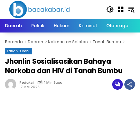
Langsung
ke
konten
Daerah
Politik
Hukum
Kriminal
Olahraga
Beranda
Daerah
Kalimantan Selatan
Tanah Bumbu
Tanah Bumbu
Jhonlin Sosialisasikan Bahaya
Narkoba dan HIV di Tanah Bumbu
Redaksi
1 Min Baca
17 Mei 2025