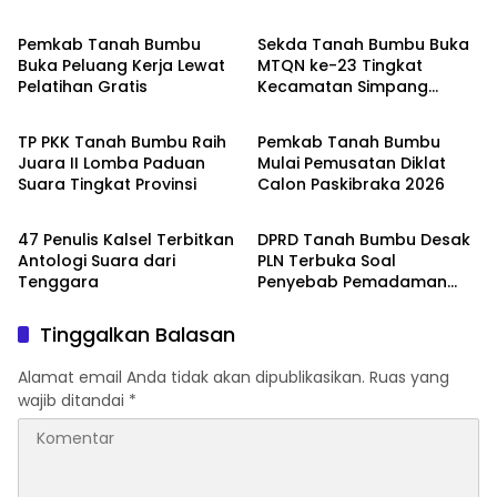
Pemkab Tanah Bumbu
Sekda Tanah Bumbu Buka
Buka Peluang Kerja Lewat
MTQN ke-23 Tingkat
Pelatihan Gratis
Kecamatan Simpang
Tanah Bumbu
Tanah Bumbu
Empat
TP PKK Tanah Bumbu Raih
Pemkab Tanah Bumbu
Juara II Lomba Paduan
Mulai Pemusatan Diklat
Suara Tingkat Provinsi
Calon Paskibraka 2026
Tanah Bumbu
Tanah Bumbu
47 Penulis Kalsel Terbitkan
DPRD Tanah Bumbu Desak
Antologi Suara dari
PLN Terbuka Soal
Tenggara
Penyebab Pemadaman
Listrik
Tinggalkan Balasan
Alamat email Anda tidak akan dipublikasikan.
Ruas yang
wajib ditandai
*