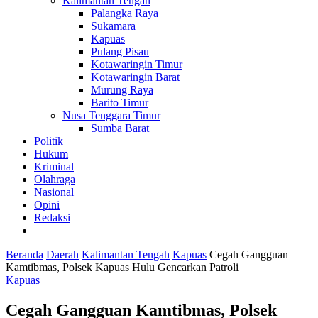
Kalimantan Tengah
Palangka Raya
Sukamara
Kapuas
Pulang Pisau
Kotawaringin Timur
Kotawaringin Barat
Murung Raya
Barito Timur
Nusa Tenggara Timur
Sumba Barat
Politik
Hukum
Kriminal
Olahraga
Nasional
Opini
Redaksi
Beranda
Daerah
Kalimantan Tengah
Kapuas
Cegah Gangguan
Kamtibmas, Polsek Kapuas Hulu Gencarkan Patroli
Kapuas
Cegah Gangguan Kamtibmas, Polsek