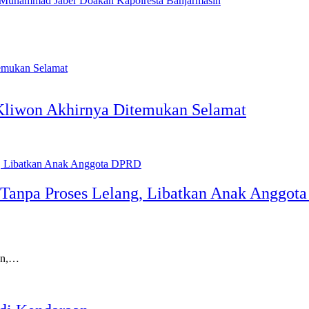
 Muhammad Jaber Doakan Kapolresta Banjarmasin
 Kliwon Akhirnya Ditemukan Selamat
 Tanpa Proses Lelang, Libatkan Anak Anggo
an,…