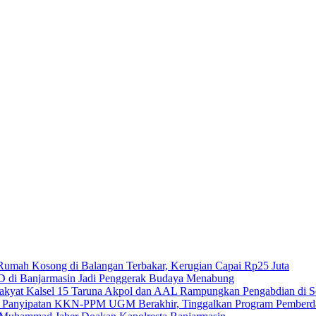
Rumah Kosong di Balangan Terbakar, Kerugian Capai Rp25 Juta
 di Banjarmasin Jadi Penggerak Budaya Menabung
15 Taruna Akpol dan AAL Rampungkan Pengabdian di Se
KKN-PPM UGM Berakhir, Tinggalkan Program Pemberday