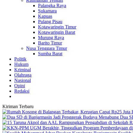
Kalimantan Tengah
Palangka Raya
Sukamara
Kapuas
Pulang Pisau
Kotawaringin Timur
Kotawaringin Barat
Murung Raya
Barito Timur
Nusa Tenggara Timur
Sumba Barat
Politik
Hukum
Kriminal
Olahraga
Nasional
Opini
Redaksi
Kiriman Terbaru
Dua SD